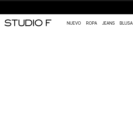
NUEVO
ROPA
JEANS
BLUSA
TÉRMINOS MÁS BUSCADOS
1
.
vestidos
2
.
blusas
3
.
pantalon
4
.
tiro alto
5
.
blazer
6
.
falda
7
.
body studio f
8
.
short