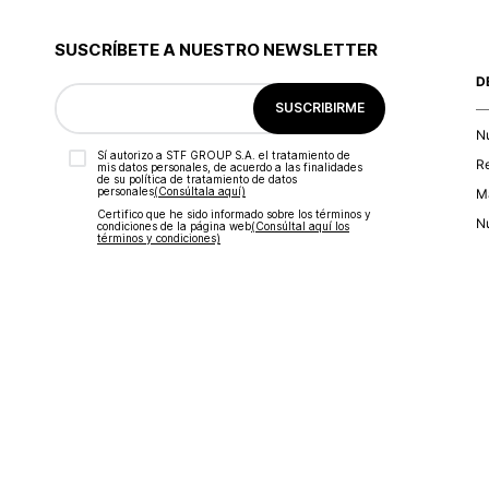
9
.
botas
10
.
blusa
SUSCRÍBETE A NUESTRO NEWSLETTER
D
SUSCRIBIRME
N
Sí autorizo a STF GROUP S.A. el tratamiento de
R
mis datos personales, de acuerdo a las finalidades
de su política de tratamiento de datos
personales‎
(Consúltala aquí)
Ma
Certifico que he sido informado sobre los términos y
Nu
condiciones de la página web‎
(Consúltal aquí los
términos y condiciones)