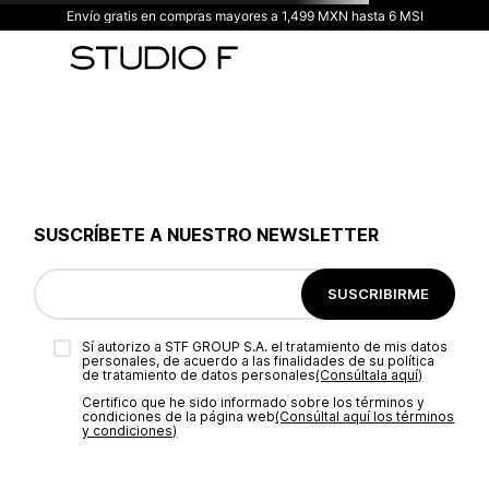
Envío gratis en compras mayores a 1,499 MXN hasta 6 MSI
SUSCRÍBETE A NUESTRO NEWSLETTER
SUSCRIBIRME
Sí autorizo a STF GROUP S.A. el tratamiento de mis datos
personales, de acuerdo a las finalidades de su política
de tratamiento de datos personales‎
(Consúltala aquí)
Certifico que he sido informado sobre los términos y
condiciones de la página web‎
(Consúltal aquí los términos
y condiciones)