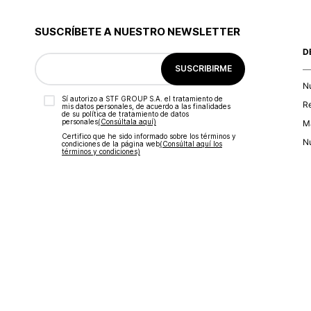
9
.
short
10
.
botas
SUSCRÍBETE A NUESTRO NEWSLETTER
D
SUSCRIBIRME
N
Sí autorizo a STF GROUP S.A. el tratamiento de
R
mis datos personales, de acuerdo a las finalidades
de su política de tratamiento de datos
personales‎
(Consúltala aquí)
Ma
Certifico que he sido informado sobre los términos y
Nu
condiciones de la página web‎
(Consúltal aquí los
términos y condiciones)