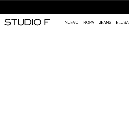
NUEVO
ROPA
JEANS
BLUSA
TÉRMINOS MÁS BUSCADOS
1
.
vestidos
2
.
blusas
3
.
pantalon
4
.
tiro alto
5
.
blazer
6
.
falda
7
.
body studio f
8
.
blusa