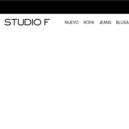
NUEVO
ROPA
JEANS
BLUSA
TÉRMINOS MÁS BUSCADOS
1
.
vestidos
2
.
blusas
3
.
pantalon
4
.
tiro alto
5
.
blazer
6
.
falda
7
.
body studio f
8
.
short