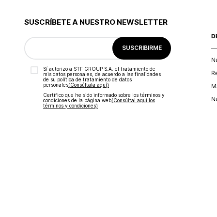
9
.
blusa
10
.
botas
SUSCRÍBETE A NUESTRO NEWSLETTER
D
SUSCRIBIRME
N
Sí autorizo a STF GROUP S.A. el tratamiento de
R
mis datos personales, de acuerdo a las finalidades
de su política de tratamiento de datos
personales‎
(Consúltala aquí)
Ma
Certifico que he sido informado sobre los términos y
Nu
condiciones de la página web‎
(Consúltal aquí los
términos y condiciones)