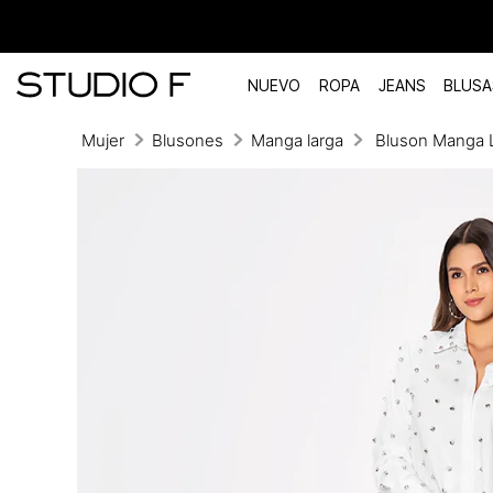
NUEVO
ROPA
JEANS
BLUSA
Mujer
Blusones
Manga larga
Bluson Manga L
TÉRMINOS MÁS BUSCADOS
1
.
vestidos
2
.
blusas
3
.
pantalon
4
.
tiro alto
5
.
blazer
6
.
falda
7
.
body studio f
8
.
short