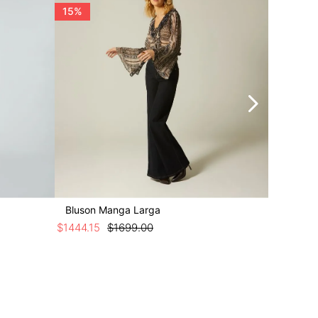
15%
Bluson Manga Larga
Bluson 
$
1444
.
15
$
1699
.
00
$
1299
.
00