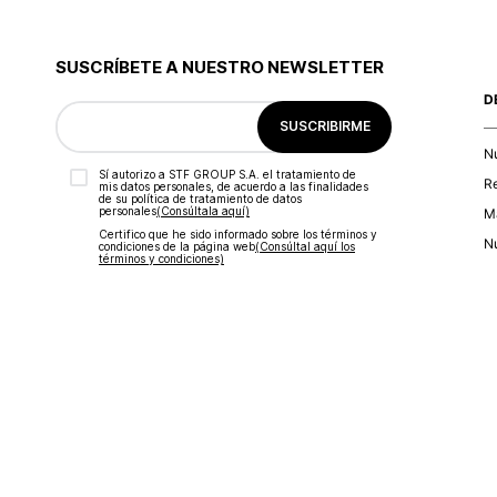
SUSCRÍBETE A NUESTRO NEWSLETTER
D
SUSCRIBIRME
N
Sí autorizo a STF GROUP S.A. el tratamiento de
R
mis datos personales, de acuerdo a las finalidades
de su política de tratamiento de datos
personales‎
(Consúltala aquí)
Ma
Certifico que he sido informado sobre los términos y
Nu
condiciones de la página web‎
(Consúltal aquí los
términos y condiciones)