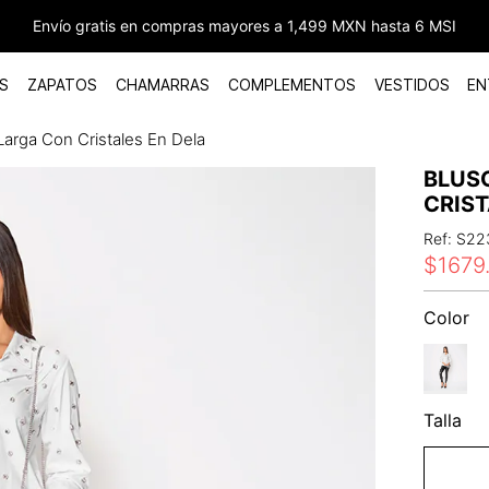
Envío gratis en compras mayores a 1,499 MXN hasta 6 MSI
S
ZAPATOS
CHAMARRAS
COMPLEMENTOS
VESTIDOS
EN
arga Con Cristales En Dela
BLUS
CRIST
Ref
:
S22
$
1679
Color
Talla