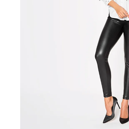
9
.
botas
10
.
blusa