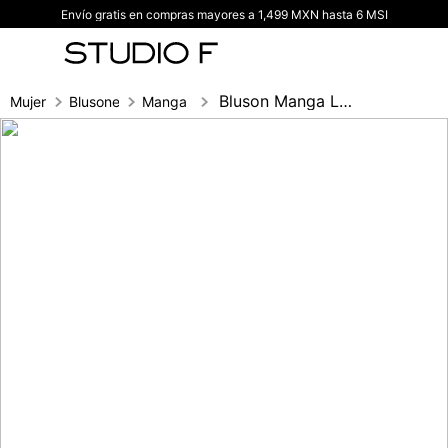
Envío gratis en compras mayores a 1,499 MXN hasta 6 MSI
TÉRMINOS MÁS BUSCADOS
1
.
vestidos
2
.
blusas
Bluson Manga Larga Bolsillos Con Tapa Co
Mujer
Blusones
Manga 3/4
3
.
pantalon
4
.
tiro alto
5
.
blazer
6
.
falda
7
.
body studio f
8
.
short
9
.
botas
10
.
blusa