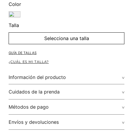
Color
Talla
Selecciona una talla
GUÍA DE TALLAS
¿CUÁL ES MI TALLA?
Información del producto
Composición: 100.00% LINO/LINEN
Cuidados de la prenda
Renueva tu estilo con nuestros blusones manga 3/4 y luce
perfecta en una ocasión especial. Combínalo con unos leggins
Lavado profesional en húmedo (w) planchar con vapor
Métodos de pago
campana, sandalias de plataforma y un bolso manos libres.
puede causar daño irreversible
Tarjetas de crédito: Visa, Discover, Master Card y American
Envíos y devoluciones
No lavar
Express.