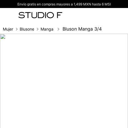
Envío gratis en compras mayores a 1,499 MXN hasta 6 MSI
TÉRMINOS MÁS BUSCADOS
1
.
vestidos
2
.
blusas
Bluson Manga 3/4
Mujer
Blusones
Manga 3/4
3
.
pantalon
4
.
tiro alto
5
.
blazer
6
.
falda
7
.
body studio f
8
.
blusa
9
.
short
10
.
botas