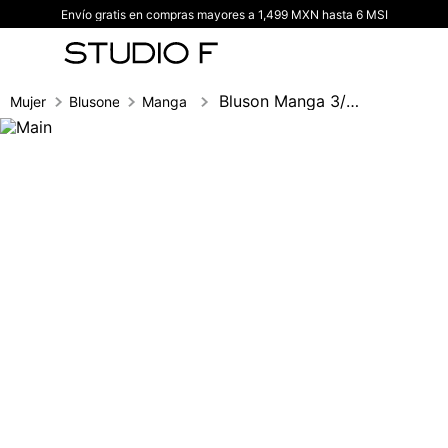
Envío gratis en compras mayores a 1,499 MXN hasta 6 MSI
TÉRMINOS MÁS BUSCADOS
1
.
vestidos
2
.
blusas
Bluson Manga 3/4 Con Flores
Mujer
Blusones
Manga 3/4
3
.
pantalon
4
.
tiro alto
5
.
blazer
6
.
falda
7
.
body studio f
8
.
short
9
.
blusa
10
.
botas