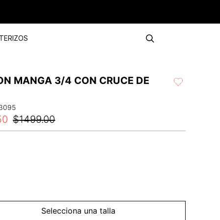
TERIZOS
ON MANGA 3/4 CON CRUCE DE
S
3095
50
$
1499
.
00
Selecciona una talla