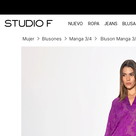
NUEVO
ROPA
JEANS
BLUSA
Mujer
Blusones
Manga 3/4
Bluson Manga 3/
TÉRMINOS MÁS BUSCADOS
1
.
vestidos
2
.
blusas
3
.
pantalon
4
.
tiro alto
5
.
blazer
6
.
falda
7
.
body studio f
8
.
short