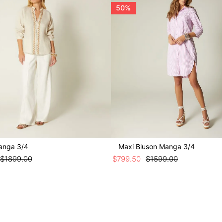
50%
anga 3/4
Maxi Bluson Manga 3/4
$
1899
.
00
$
799
.
50
$
1599
.
00