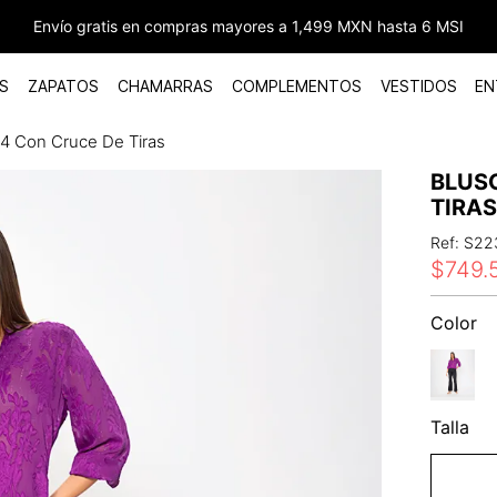
Envío gratis en compras mayores a 1,499 MXN hasta 6 MSI
S
ZAPATOS
CHAMARRAS
COMPLEMENTOS
VESTIDOS
EN
4 Con Cruce De Tiras
BLUS
TIRA
Ref
:
S22
$
749
.
Color
Talla