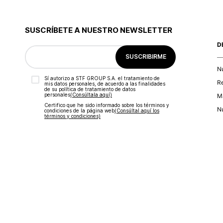
SUSCRÍBETE A NUESTRO NEWSLETTER
D
SUSCRIBIRME
N
Sí autorizo a STF GROUP S.A. el tratamiento de
R
mis datos personales, de acuerdo a las finalidades
de su política de tratamiento de datos
personales‎
(Consúltala aquí)
Ma
Certifico que he sido informado sobre los términos y
Nu
condiciones de la página web‎
(Consúltal aquí los
términos y condiciones)