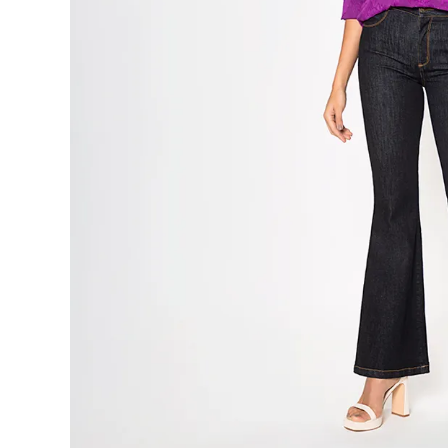
9
.
blusa
10
.
botas