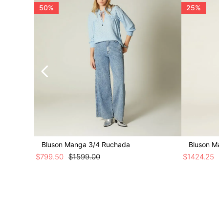
50%
25%
Bluson Manga 3/4 Ruchada
Bluson M
$
799
.
50
$
1599
.
00
$
1424
.
25