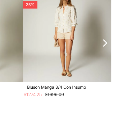
25%
25%
Bluson Manga 3/4 Con Insumo
Bluson 
$
1274
.
25
$
1699
.
00
$
1499
.
25