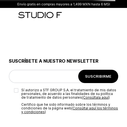
Envío gratis en compras mayores a 1,499 MXN hasta 6 MSI
SUSCRÍBETE A NUESTRO NEWSLETTER
SUSCRIBIRME
Sí autorizo a STF GROUP S.A. el tratamiento de mis datos
personales, de acuerdo a las finalidades de su política
de tratamiento de datos personales‎
(Consúltala aquí)
Certifico que he sido informado sobre los términos y
condiciones de la página web‎
(Consúltal aquí los términos
y condiciones)