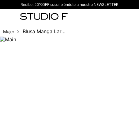
Recibe: 20%OFF suscribiéndote a nuestro NEWSLETTER
TÉRMINOS MÁS BUSCADOS
1
.
vestidos
2
.
blusas
Blusa Manga Larga Hombros Descubiertos
Mujer
3
.
pantalon
4
.
tiro alto
5
.
blazer
6
.
falda
7
.
body studio f
8
.
short
9
.
blusa
10
.
botas