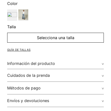
Color
Talla
Selecciona una talla
GUÍA DE TALLAS
Información del producto
Composición: Blusa Escote Cuadrado Manga 3/4 90.00%
Cuidados de la prenda
Poliamida/Polyamide 10.00% Elastano/Elastane
No dejar en remojo /lavar por separado / no utilizar
Métodos de pago
detergentes con cloro / no retorcer / exprimir/ secado a la
sombra
Tarjetas de crédito: Visa, Discover, Master Card y American
Envíos y devoluciones
Express.
No usar lejia