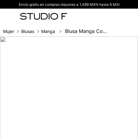
Envío gratis en compras mayores a 1,499 MXN hasta 6 MSI
TÉRMINOS MÁS BUSCADOS
1
.
vestidos
2
.
blusas
Blusa Manga Corta Combinada Con Organza
Mujer
Blusas
Manga sisa
3
.
pantalon
4
.
tiro alto
5
.
blazer
6
.
falda
7
.
body studio f
8
.
blusa
9
.
short
10
.
botas