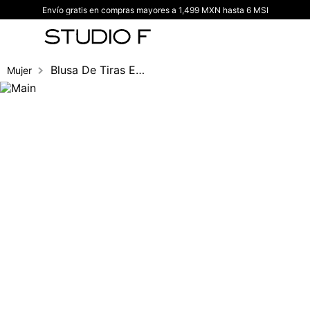
Envío gratis en compras mayores a 1,499 MXN hasta 6 MSI
TÉRMINOS MÁS BUSCADOS
1
.
vestidos
2
.
blusas
Blusa De Tiras Escote V
Mujer
3
.
pantalon
4
.
tiro alto
5
.
blazer
6
.
falda
7
.
body studio f
8
.
blusa
9
.
short
10
.
botas