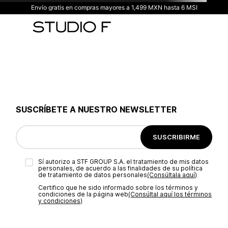
Envío gratis en compras mayores a 1,499 MXN hasta 6 MSI
SUSCRÍBETE A NUESTRO NEWSLETTER
SUSCRIBIRME
Sí autorizo a STF GROUP S.A. el tratamiento de mis datos
personales, de acuerdo a las finalidades de su política
de tratamiento de datos personales‎
(Consúltala aquí)
Certifico que he sido informado sobre los términos y
condiciones de la página web‎
(Consúltal aquí los términos
y condiciones)