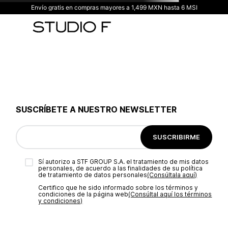
Envío gratis en compras mayores a 1,499 MXN hasta 6 MSI
SUSCRÍBETE A NUESTRO NEWSLETTER
SUSCRIBIRME
Sí autorizo a STF GROUP S.A. el tratamiento de mis datos
personales, de acuerdo a las finalidades de su política
de tratamiento de datos personales‎
(Consúltala aquí)
Certifico que he sido informado sobre los términos y
condiciones de la página web‎
(Consúltal aquí los términos
y condiciones)