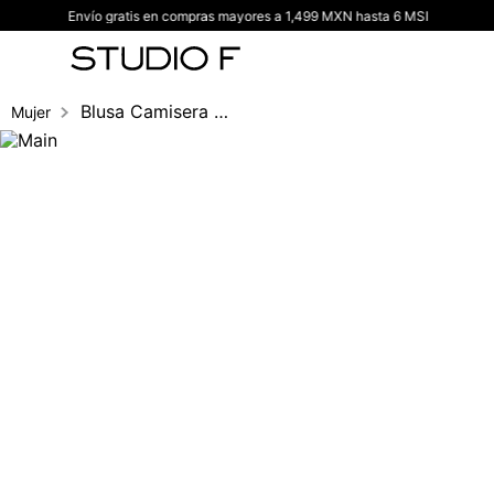
Envío gratis en compras mayores a 1,499 MXN hasta 6 MSI
TÉRMINOS MÁS BUSCADOS
1
.
vestidos
2
.
blusas
Blusa Camisera Manga Larga
Mujer
3
.
pantalon
4
.
tiro alto
5
.
blazer
6
.
falda
7
.
body studio f
8
.
short
9
.
botas
10
.
blusa