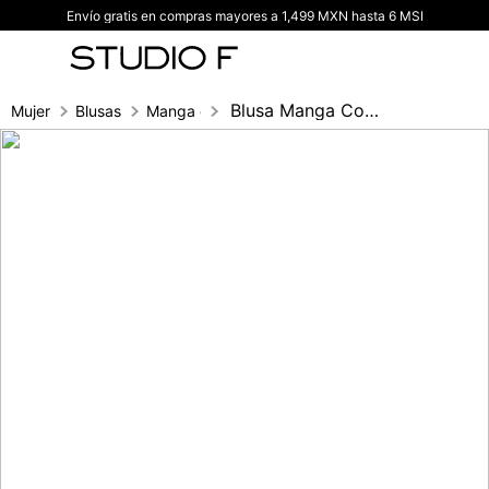
Envío gratis en compras mayores a 1,499 MXN hasta 6 MSI
TÉRMINOS MÁS BUSCADOS
1
.
vestidos
2
.
blusas
Blusa Manga Corta Tipo Polo
Mujer
Blusas
Manga corta
3
.
pantalon
4
.
tiro alto
5
.
blazer
6
.
falda
7
.
body studio f
8
.
short
9
.
botas
10
.
blusa