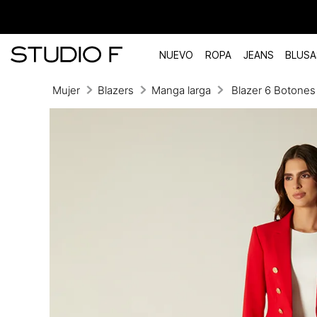
NUEVO
ROPA
JEANS
BLUSA
Mujer
Blazers
Manga larga
Blazer 6 Botones
TÉRMINOS MÁS BUSCADOS
1
.
vestidos
2
.
blusas
3
.
pantalon
4
.
tiro alto
5
.
blazer
6
.
falda
7
.
body studio f
8
.
short