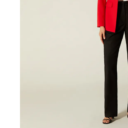
9
.
botas
10
.
blusa