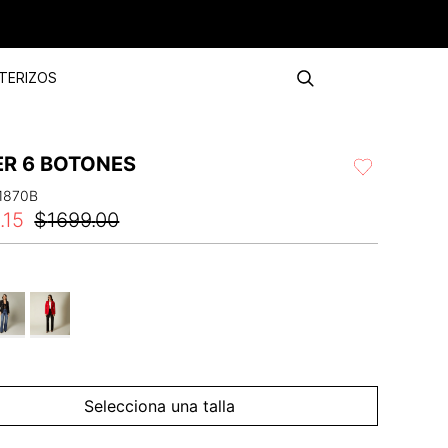
TERIZOS
ER 6 BOTONES
1870B
4
.
15
$
1699
.
00
Selecciona una talla