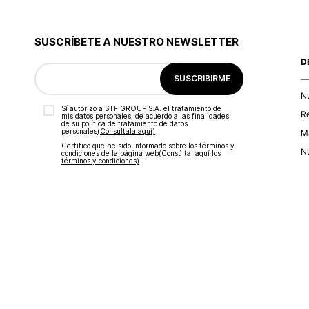
SUSCRÍBETE A NUESTRO NEWSLETTER
D
SUSCRIBIRME
N
Sí autorizo a STF GROUP S.A. el tratamiento de
R
mis datos personales, de acuerdo a las finalidades
de su política de tratamiento de datos
personales‎
(Consúltala aquí)
Ma
Certifico que he sido informado sobre los términos y
Nu
condiciones de la página web‎
(Consúltal aquí los
términos y condiciones)