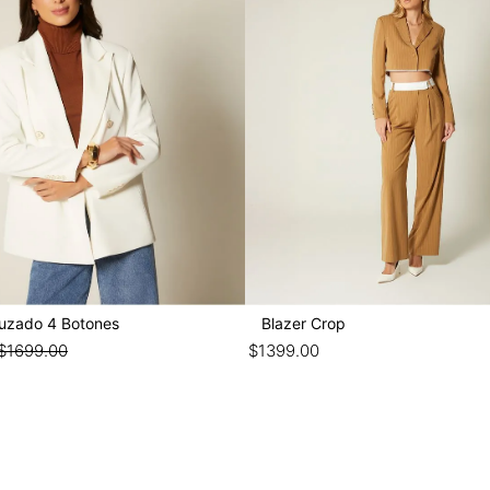
ruzado 4 Botones
Blazer Crop
$
1699
.
00
$
1399
.
00