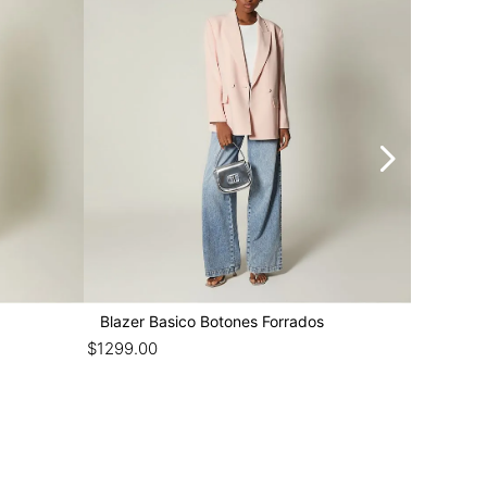
20%
Blazer Basico Botones Forrados
Blazer 4
$
1299
.
00
$
1839
.
20