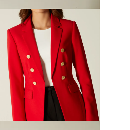
página 
Cliente'...
Devoluci
el mismo 
N
empaque 
no se vea
N
transport