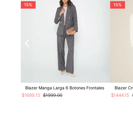
15%
15%
Blazer Manga Larga 6 Botones Frontales
Blazer C
$
1699
.
15
$
1999
.
00
$
1444
.
15