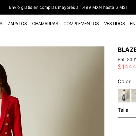
Envío gratis en compras mayores a 1,499 MXN hasta 6 MSI
S
ZAPATOS
CHAMARRAS
COMPLEMENTOS
VESTIDOS
EN
BLAZ
Ref
:
S30
$
144
Color
Talla