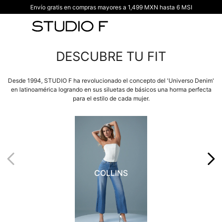
Envío gratis en compras mayores a 1,499 MXN hasta 6 MSI
TÉRMINOS MÁS BUSCADOS
1
.
vestidos
2
.
blusas
DESCUBRE TU FIT
3
.
pantalon
4
.
tiro alto
Desde 1994, STUDIO F ha revolucionado el concepto del 'Universo Denim'
en latinoamérica logrando en sus siluetas de básicos una horma perfecta
5
.
blazer
para el estilo de cada mujer.
6
.
falda
7
.
body studio f
8
.
short
9
.
botas
VER TODO
COLLINS
BARDOT
STRAIGHT
FLARE
10
.
blusa
BOTA RECTA
BOTA CAMPANA
TIRO ALTO
TIRO ALTO
CLÁSICO Y VERSATIL
UN ESTILO RETRO