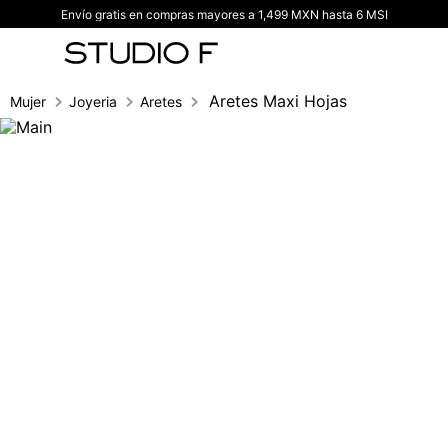
Envío gratis en compras mayores a 1,499 MXN hasta 6 MSI
TÉRMINOS MÁS BUSCADOS
1
.
vestidos
2
.
blusas
Aretes Maxi Hojas
Mujer
Joyeria
Aretes
3
.
pantalon
4
.
tiro alto
5
.
blazer
6
.
falda
7
.
body studio f
8
.
short
9
.
botas
10
.
blusa