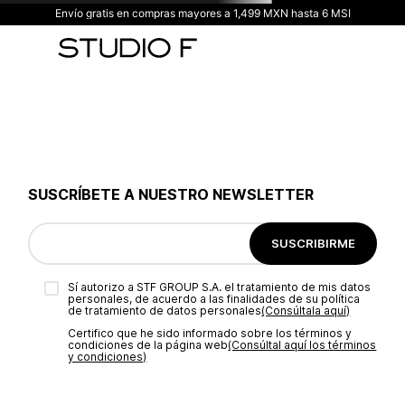
Envío gratis en compras mayores a 1,499 MXN hasta 6 MSI
SUSCRÍBETE A NUESTRO NEWSLETTER
SUSCRIBIRME
Sí autorizo a STF GROUP S.A. el tratamiento de mis datos
personales, de acuerdo a las finalidades de su política
de tratamiento de datos personales‎
(Consúltala aquí)
Certifico que he sido informado sobre los términos y
condiciones de la página web‎
(Consúltal aquí los términos
y condiciones)