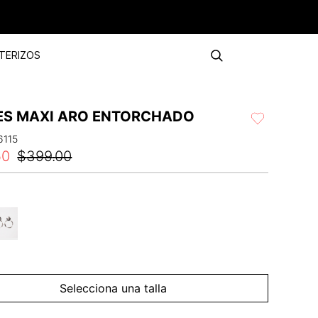
TERIZOS
ES MAXI ARO ENTORCHADO
6115
50
$
399
.
00
Selecciona una talla