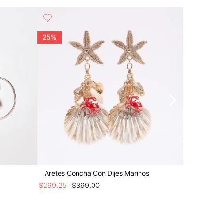
25%
25%
Aretes Concha Con Dijes Marinos
Aretes 
$
299
.
25
$
399
.
00
$
224
.
25