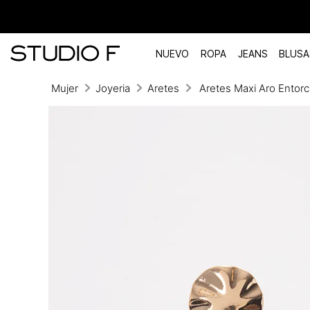
NUEVO
ROPA
JEANS
BLUSA
Mujer
Joyeria
Aretes
Aretes Maxi Aro Entor
TÉRMINOS MÁS BUSCADOS
1
.
vestidos
2
.
blusas
3
.
pantalon
4
.
tiro alto
5
.
blazer
6
.
falda
7
.
body studio f
8
.
short