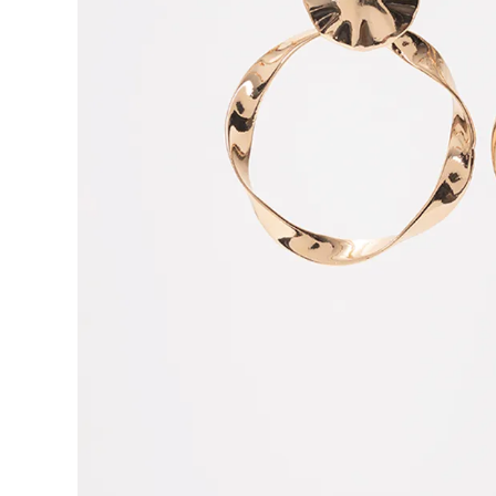
9
.
blusa
10
.
botas