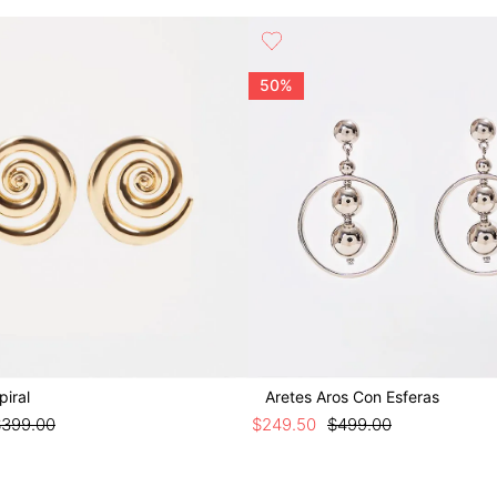
50%
piral
Aretes Aros Con Esferas
$
399
.
00
$
249
.
50
$
499
.
00