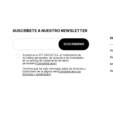
SUSCRÍBETE A NUESTRO NEWSLETTER
D
SUSCRIBIRME
N
Sí autorizo a STF GROUP S.A. el tratamiento de
R
mis datos personales, de acuerdo a las finalidades
de su política de tratamiento de datos
personales‎
(Consúltala aquí)
Ma
Certifico que he sido informado sobre los términos y
Nu
condiciones de la página web‎
(Consúltal aquí los
términos y condiciones)