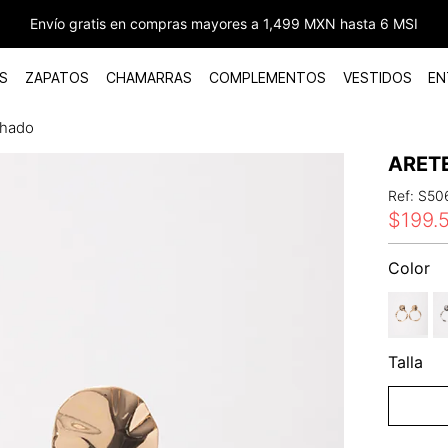
Envío gratis en compras mayores a 1,499 MXN hasta 6 MSI
S
ZAPATOS
CHAMARRAS
COMPLEMENTOS
VESTIDOS
EN
chado
ARET
Ref
:
S50
$
199
.
Color
Talla