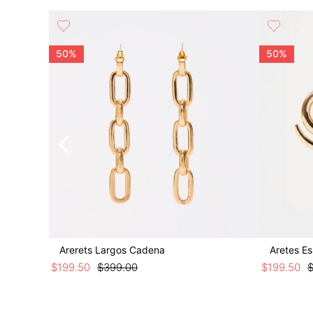
50%
50%
Arerets Largos Cadena
Aretes Es
$
199
.
50
$
399
.
00
$
199
.
50