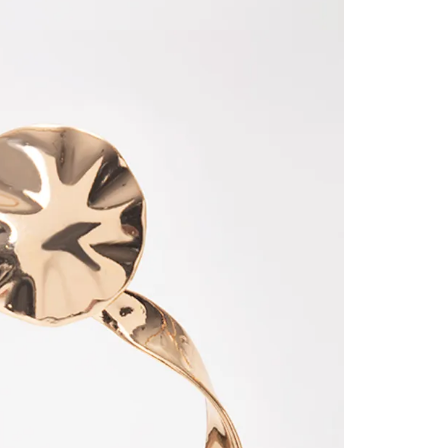
página 
Cliente'...
Devoluci
el mismo 
empaque 
no se vea
transport