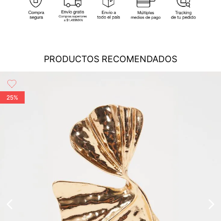
cobertura para que tu compra llegue a la dirección de tu
preferencia...
Ver más
Cambios
: En caso de requerir el cambio de tu pedido, debes
comunicarte al área de Servicio al Cliente al (55) 5899 1500
Ext. 5046 o vía chat en línea (en horario de lunes a viernes de
PRODUCTOS RECOMENDADOS
8:00 -17:00 hrs); también nos puedes enviar un correo a
servicioalcliente@modinsamexico.com.mx
o a través de
nuestra página web
www.studiofmexico.com
en la opción
'Servicio al Cliente'...
Ver más
25%
Devoluciones
: Para realizar la devolución de tu pedido debes
utilizar el mismo empaque en que lo recibiste, es importante
que el empaque sea el adecuado según la naturaleza del
producto para que no se vea afectada su integridad durante
el proceso de transporte...
Ver más