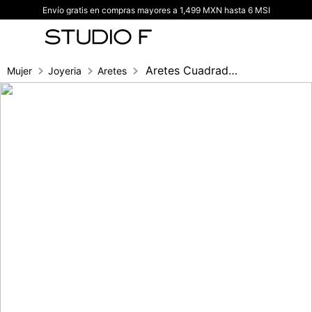
Envío gratis en compras mayores a 1,499 MXN hasta 6 MSI
TÉRMINOS MÁS BUSCADOS
1
.
vestidos
2
.
blusas
Aretes Cuadrados Con Cristales
Mujer
Joyeria
Aretes
3
.
pantalon
4
.
tiro alto
5
.
blazer
6
.
falda
7
.
body studio f
8
.
short
9
.
blusa
10
.
botas