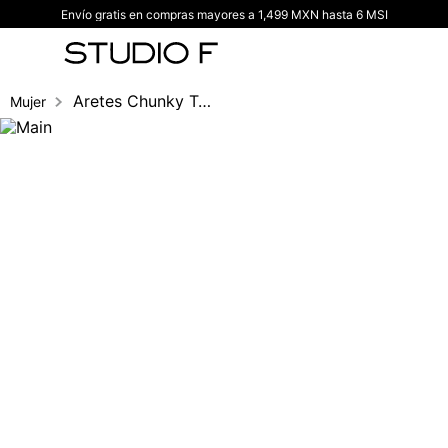
Envío gratis en compras mayores a 1,499 MXN hasta 6 MSI
TÉRMINOS MÁS BUSCADOS
1
.
vestidos
2
.
blusas
Aretes Chunky Transparencia Set X 3
Mujer
3
.
pantalon
4
.
tiro alto
5
.
blazer
6
.
falda
7
.
body studio f
8
.
short
9
.
botas
10
.
blusa