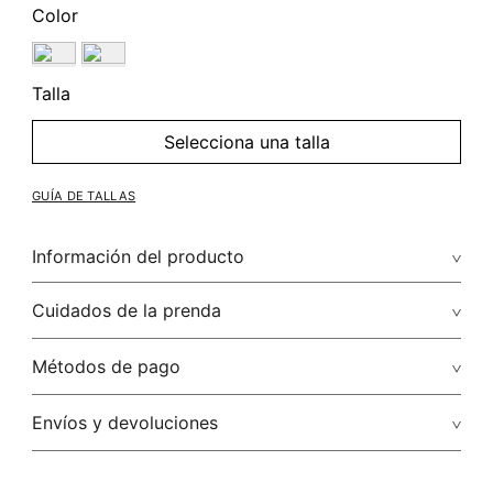
Color
Talla
Selecciona una talla
GUÍA DE TALLAS
Información del producto
Composición: Aretes Chunky Transparencia Set X 3
Cuidados de la prenda
Métodos de pago
Tarjetas de crédito: Visa, Discover, Master Card y American
Envíos y devoluciones
Express.
Tarjetas débito: Maestro.
Envíos
: STUDIO F realiza envíos a todos los estados de la
República Mexicana a través de: Fedex, Estafeta, DHL,