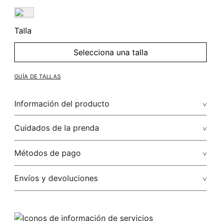
Talla
Selecciona una talla
GUÍA DE TALLAS
Información del producto
Cuidados de la prenda
Métodos de pago
Tarjetas de crédito: Visa, Discover, Master Card y American
Envíos y devoluciones
Express.
Tarjetas débito: Maestro.
Envíos
: STUDIO F realiza envíos a todos los estados de la
República Mexicana a través de: Fedex, Estafeta, DHL,
Otros: Pago bancario, Mercado Pago, Paypal, Oxxo.
Redpack, o AC Logistics. Garantizando así la seguridad y