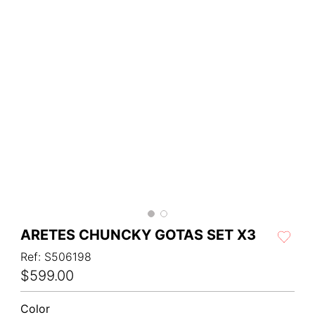
ARETES CHUNCKY GOTAS SET X3
Ref
:
S506198
$
599
.
00
Color