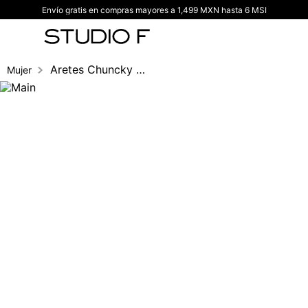
Envío gratis en compras mayores a 1,499 MXN hasta 6 MSI
TÉRMINOS MÁS BUSCADOS
1
.
vestidos
2
.
blusas
Aretes Chuncky Gotas Set X3
Mujer
3
.
pantalon
4
.
tiro alto
5
.
blazer
6
.
falda
7
.
body studio f
8
.
short
9
.
botas
10
.
blusa