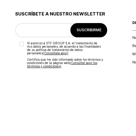
9
.
botas
10
.
blusa
SUSCRÍBETE A NUESTRO NEWSLETTER
D
SUSCRIBIRME
N
Sí autorizo a STF GROUP S.A. el tratamiento de
R
mis datos personales, de acuerdo a las finalidades
de su política de tratamiento de datos
personales‎
(Consúltala aquí)
Ma
Certifico que he sido informado sobre los términos y
Nu
condiciones de la página web‎
(Consúltal aquí los
términos y condiciones)