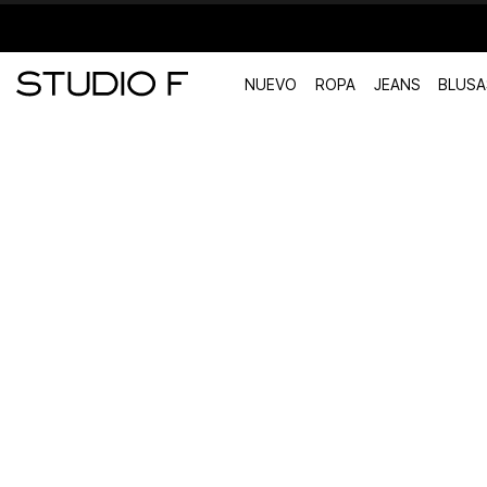
NUEVO
ROPA
JEANS
BLUSA
TÉRMINOS MÁS BUSCADOS
1
.
vestidos
2
.
blusas
3
.
pantalon
4
.
tiro alto
5
.
blazer
6
.
falda
7
.
body studio f
8
.
short