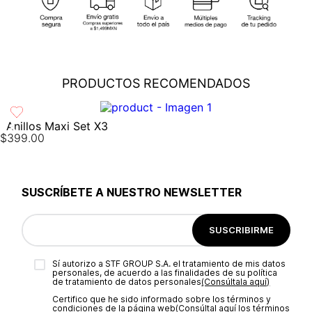
cobertura para que tu compra llegue a la dirección de tu
preferencia...
Ver más
Cambios
: En caso de requerir el cambio de tu pedido, debes
comunicarte al área de Servicio al Cliente al (55) 5899 1500
Ext. 5046 o vía chat en línea (en horario de lunes a viernes de
PRODUCTOS RECOMENDADOS
8:00 -17:00 hrs); también nos puedes enviar un correo a
servicioalcliente@modinsamexico.com.mx
o a través de
nuestra página web
www.studiofmexico.com
en la opción
'Servicio al Cliente'...
Ver más
Anillos Maxi Set X3
$
399
.
00
Devoluciones
: Para realizar la devolución de tu pedido debes
utilizar el mismo empaque en que lo recibiste, es importante
que el empaque sea el adecuado según la naturaleza del
producto para que no se vea afectada su integridad durante
SUSCRÍBETE A NUESTRO NEWSLETTER
el proceso de transporte...
Ver más
SUSCRIBIRME
Sí autorizo a STF GROUP S.A. el tratamiento de mis datos
personales, de acuerdo a las finalidades de su política
de tratamiento de datos personales‎
(Consúltala aquí)
Certifico que he sido informado sobre los términos y
condiciones de la página web‎
(Consúltal aquí los términos