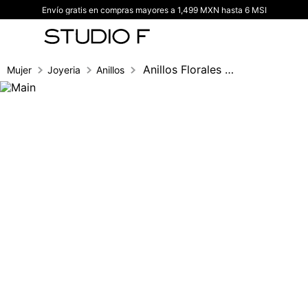
Envío gratis en compras mayores a 1,499 MXN hasta 6 MSI
TÉRMINOS MÁS BUSCADOS
1
.
vestidos
2
.
blusas
Anillos Florales Set X3
Mujer
Joyeria
Anillos
3
.
pantalon
4
.
tiro alto
5
.
blazer
6
.
falda
7
.
body studio f
8
.
short
9
.
botas
10
.
blusa