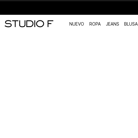
NUEVO
ROPA
JEANS
BLUSA
TÉRMINOS MÁS BUSCADOS
1
.
vestidos
2
.
blusas
3
.
pantalon
4
.
tiro alto
5
.
blazer
6
.
falda
7
.
body studio f
8
.
short