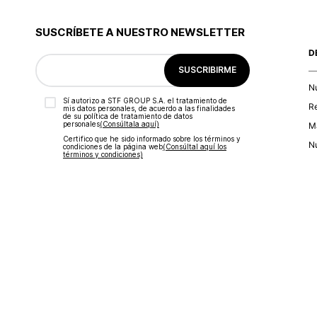
9
.
blusa
10
.
botas
SUSCRÍBETE A NUESTRO NEWSLETTER
D
SUSCRIBIRME
N
Sí autorizo a STF GROUP S.A. el tratamiento de
R
mis datos personales, de acuerdo a las finalidades
de su política de tratamiento de datos
personales‎
(Consúltala aquí)
Ma
Certifico que he sido informado sobre los términos y
Nu
condiciones de la página web‎
(Consúltal aquí los
términos y condiciones)