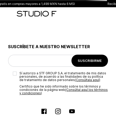
 en compras mayores a 1,499 MXN hasta 6 MSI
Recibe: 20
SUSCRÍBETE A NUESTRO NEWSLETTER
SUSCRIBIRME
Sí autorizo a STF GROUP S.A. el tratamiento de mis datos
personales, de acuerdo a las finalidades de su política
de tratamiento de datos personales‎
(Consúltala aquí)
Certifico que he sido informado sobre los términos y
condiciones de la página web‎
(Consúltal aquí los términos
y condiciones)