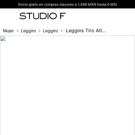
Envío gratis en compras mayores a 1,499 MXN hasta 6 MSI
TÉRMINOS MÁS BUSCADOS
1
.
vestidos
2
.
blusas
Leggins Tiro Alto Bota Campana Con Insum
Mujer
Leggins
Leggins
3
.
pantalon
4
.
tiro alto
5
.
blazer
6
.
falda
7
.
body studio f
8
.
short
9
.
botas
10
.
blusa