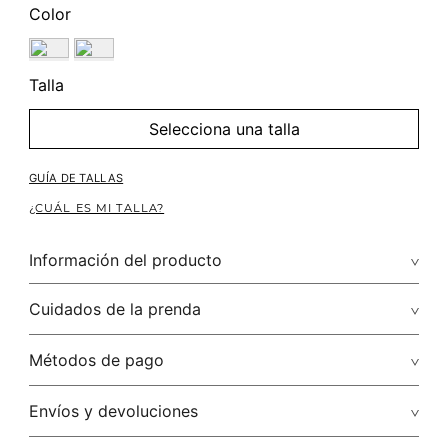
Color
Talla
Selecciona una talla
GUÍA DE TALLAS
¿CUÁL ES MI TALLA?
Información del producto
Cuidados de la prenda
No dejar en remojo /lavar por separado / no utilizar
Métodos de pago
detergentes con cloro / no retorcer / exprimir/ secado a la
sombra
Tarjetas de crédito: Visa, Discover, Master Card y American
Envíos y devoluciones
Express.
No usar lejia