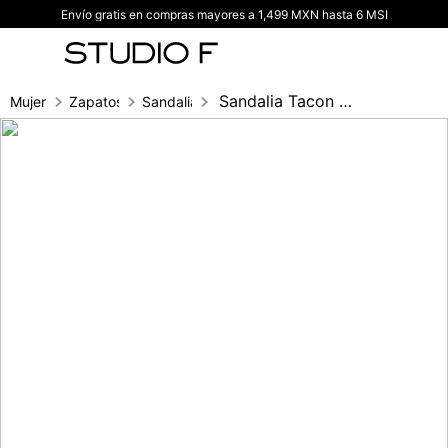
Envío gratis en compras mayores a 1,499 MXN hasta 6 MSI
TÉRMINOS MÁS BUSCADOS
1
.
vestidos
2
.
blusas
Sandalia Tacon Capellada Acolchada
Mujer
Zapatos
Sandalia Tacon
3
.
pantalon
4
.
tiro alto
5
.
blazer
6
.
falda
7
.
body studio f
8
.
blusa
9
.
short
10
.
botas