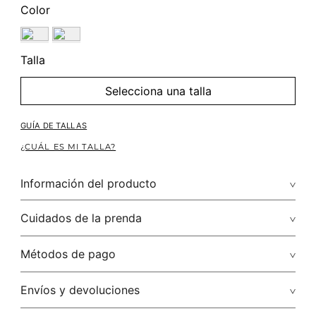
Color
Talla
Selecciona una talla
GUÍA DE TALLAS
¿CUÁL ES MI TALLA?
Información del producto
Composición: 100.00% /
Cuidados de la prenda
Conoce los diferentes diseños disponibles en sandalias
tacon, ideales para llevarlas con un vestido largo y un bolso
Métodos de pago
de hombro. Déjate te llevar por la magia de la moda.
Tarjetas de crédito: Visa, Discover, Master Card y American
Envíos y devoluciones
Express.