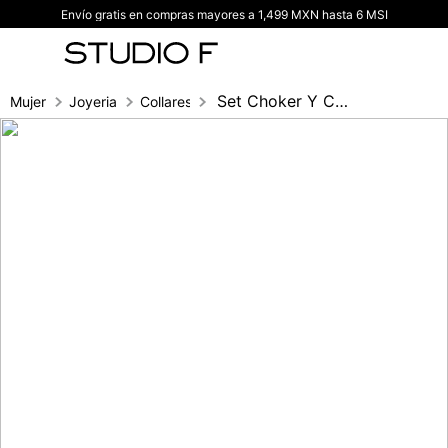
Envío gratis en compras mayores a 1,499 MXN hasta 6 MSI
TÉRMINOS MÁS BUSCADOS
1
.
vestidos
2
.
blusas
Set Choker Y Collar Con Piedras
Mujer
Joyeria
Collares
3
.
pantalon
4
.
tiro alto
5
.
blazer
6
.
falda
7
.
body studio f
8
.
short
9
.
blusa
10
.
botas