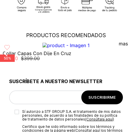
cobertura para que tu compra llegue a la dirección de tu
preferencia...
Ver más
Cambios
: En caso de requerir el cambio de tu pedido, debes
comunicarte al área de Servicio al Cliente al (55) 5899 1500
Ext. 5046 o vía chat en línea (en horario de lunes a viernes de
PRODUCTOS RECOMENDADOS
8:00 -17:00 hrs); también nos puedes enviar un correo a
servicioalcliente@modinsamexico.com.mx
o a través de
nuestra página web
www.studiofmexico.com
en la opción
'Servicio al Cliente'...
Ver más
Collar Capas Con Dije En Cruz
$
199
.
50
$
399
.
00
50%
Devoluciones
: Para realizar la devolución de tu pedido debes
utilizar el mismo empaque en que lo recibiste, es importante
que el empaque sea el adecuado según la naturaleza del
producto para que no se vea afectada su integridad durante
SUSCRÍBETE A NUESTRO NEWSLETTER
el proceso de transporte...
Ver más
SUSCRIBIRME
Sí autorizo a STF GROUP S.A. el tratamiento de mis datos
personales, de acuerdo a las finalidades de su política
de tratamiento de datos personales‎
(Consúltala aquí)
Certifico que he sido informado sobre los términos y
condiciones de la página web‎
(Consúltal aquí los términos