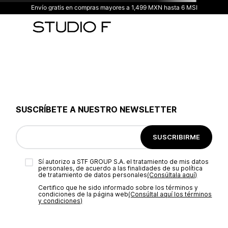
Envío gratis en compras mayores a 1,499 MXN hasta 6 MSI
SUSCRÍBETE A NUESTRO NEWSLETTER
SUSCRIBIRME
Sí autorizo a STF GROUP S.A. el tratamiento de mis datos
personales, de acuerdo a las finalidades de su política
de tratamiento de datos personales‎
(Consúltala aquí)
Certifico que he sido informado sobre los términos y
condiciones de la página web‎
(Consúltal aquí los términos
y condiciones)