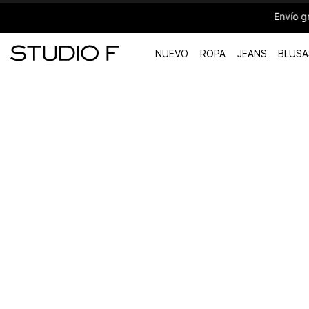
Envío gratis en compras mayores a 1,4
NUEVO
ROPA
JEANS
BLUSA
TÉRMINOS MÁS BUSCADOS
1
.
vestidos
2
.
blusas
3
.
pantalon
4
.
tiro alto
5
.
blazer
6
.
falda
7
.
body studio f
8
.
short