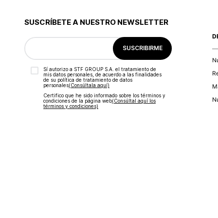
9
.
blusa
10
.
botas
SUSCRÍBETE A NUESTRO NEWSLETTER
D
SUSCRIBIRME
N
Sí autorizo a STF GROUP S.A. el tratamiento de
R
mis datos personales, de acuerdo a las finalidades
de su política de tratamiento de datos
personales‎
(Consúltala aquí)
Ma
Certifico que he sido informado sobre los términos y
Nu
condiciones de la página web‎
(Consúltal aquí los
términos y condiciones)