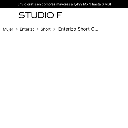
Envío gratis en compras mayores a 1,499 MXN hasta 6 MSI
TÉRMINOS MÁS BUSCADOS
1
.
vestidos
2
.
blusas
Enterizo Short Con Crochet
Mujer
Enterizos
Short
3
.
pantalon
4
.
tiro alto
5
.
blazer
6
.
falda
7
.
body studio f
8
.
short
9
.
blusa
10
.
botas