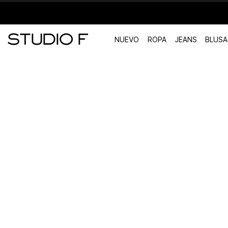
NUEVO
ROPA
JEANS
BLUSA
TÉRMINOS MÁS BUSCADOS
1
.
vestidos
2
.
blusas
3
.
pantalon
4
.
tiro alto
5
.
blazer
6
.
falda
7
.
body studio f
8
.
short