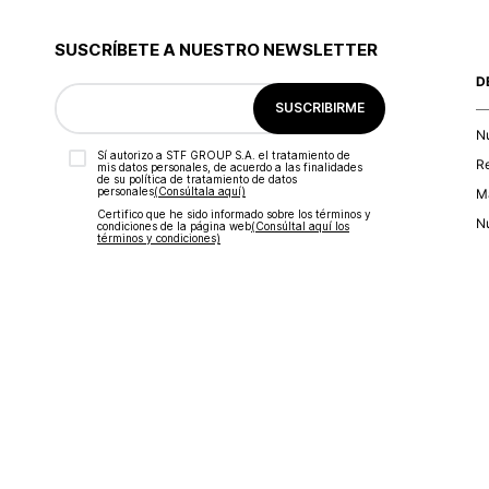
9
.
blusa
10
.
botas
SUSCRÍBETE A NUESTRO NEWSLETTER
D
SUSCRIBIRME
N
Sí autorizo a STF GROUP S.A. el tratamiento de
R
mis datos personales, de acuerdo a las finalidades
de su política de tratamiento de datos
personales‎
(Consúltala aquí)
Ma
Certifico que he sido informado sobre los términos y
Nu
condiciones de la página web‎
(Consúltal aquí los
términos y condiciones)