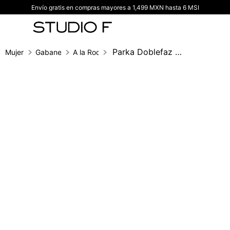
Envío gratis en compras mayores a 1,499 MXN hasta 6 MSI
TÉRMINOS MÁS BUSCADOS
1
.
vestidos
2
.
blusas
Parka Doblefaz Con Cierre Frontal
Mujer
Gabanes
A la Rodilla
3
.
pantalon
4
.
tiro alto
5
.
blazer
6
.
falda
7
.
body studio f
8
.
short
9
.
botas
10
.
blusa