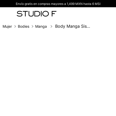
Envío gratis en compras mayores a 1,499 MXN hasta 6 MSI
TÉRMINOS MÁS BUSCADOS
1
.
vestidos
2
.
blusas
Body Manga Sisa Herraje En Escote
Mujer
Bodies
Manga sisa
3
.
pantalon
4
.
tiro alto
5
.
blazer
6
.
falda
7
.
body studio f
8
.
short
9
.
blusa
10
.
botas