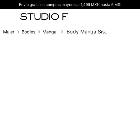
Envío gratis en compras mayores a 1,499 MXN hasta 6 MSI
TÉRMINOS MÁS BUSCADOS
1
.
vestidos
2
.
blusas
Body Manga Sisa Herraje En Escote
Mujer
Bodies
Manga sisa
3
.
pantalon
4
.
tiro alto
5
.
blazer
6
.
falda
7
.
body studio f
8
.
blusa
9
.
short
10
.
botas