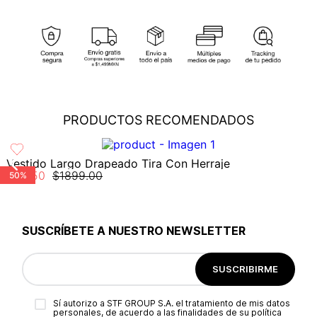
Tarjetas débito: Maestro.
Envíos
: STUDIO F realiza envíos a todos los estados de la
República Mexicana a través de: Fedex, Estafeta, DHL,
Otros: Pago bancario, Mercado Pago, Paypal, Oxxo.
No secar en maquina secadora
Redpack, o AC Logistics. Garantizando así la seguridad y
cobertura para que tu compra llegue a la dirección de tu
preferencia...
Ver más
Cambios
: En caso de requerir el cambio de tu pedido, debes
comunicarte al área de Servicio al Cliente al (55) 5899 1500
No usar blanqueador
Ext. 5046 o vía chat en línea (en horario de lunes a viernes de
PRODUCTOS RECOMENDADOS
8:00 -17:00 hrs); también nos puedes enviar un correo a
No usar abrillantadores opticos
servicioalcliente@modinsamexico.com.mx
o a través de
nuestra página web
www.studiofmexico.com
en la opción
'Servicio al Cliente'...
Ver más
Vestido Largo Drapeado Tira Con Herraje
$
949
.
50
$
1899
.
00
50%
Devoluciones
: Para realizar la devolución de tu pedido debes
Lavar a mano
utilizar el mismo empaque en que lo recibiste, es importante
que el empaque sea el adecuado según la naturaleza del
producto para que no se vea afectada su integridad durante
SUSCRÍBETE A NUESTRO NEWSLETTER
Secar colgado a la sombra
el proceso de transporte...
Ver más
SUSCRIBIRME
No lavado en seco
Sí autorizo a STF GROUP S.A. el tratamiento de mis datos
personales, de acuerdo a las finalidades de su política