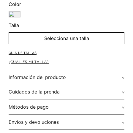
Color
Talla
Selecciona una talla
GUÍA DE TALLAS
¿CUÁL ES MI TALLA?
Información del producto
Composición: M11-Playa Malawi 95.00% Rayón/Rayon 5.00%
Cuidados de la prenda
Elastano/Elastane
Los Vestidos Largos Son Una Prenda Infantable En El Fondo
Lavar a mano por separado / no dejar en remojo / no
Métodos de pago
De Tu Armario. Combínalo Con Un Cinturon Y Unas Botas
Media Caña, Ideal Para Tu Día A Día. ¡Déjate Sorprender!
retorcer / no planchar con vapor puede causar daño
irreversible
Tarjetas de crédito: Visa, Discover, Master Card y American
Envíos y devoluciones
Express.
No usar lejia