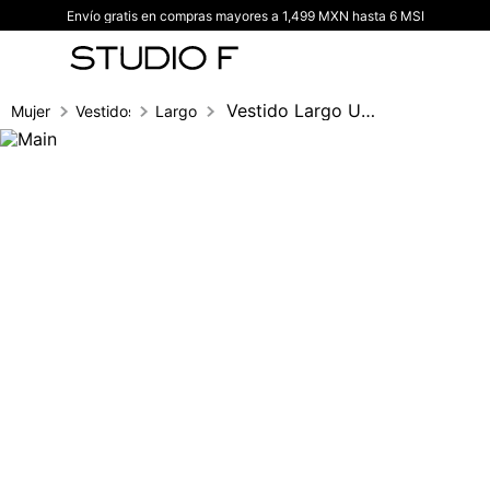
Envío gratis en compras mayores a 1,499 MXN hasta 6 MSI
TÉRMINOS MÁS BUSCADOS
1
.
vestidos
2
.
blusas
Vestido Largo Un Solo Hombro Con Herraje
Mujer
Vestidos
Largo
3
.
pantalon
4
.
tiro alto
5
.
blazer
6
.
falda
7
.
body studio f
8
.
short
9
.
blusa
10
.
botas