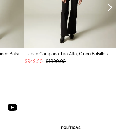
inco Bolsi
Jean Campana Tiro Alto, Cinco Bolsillos,
Jean Bot
$
949
.
50
$
1899
.
00
$
949
.
50
POLÍTICAS