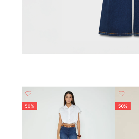
on Corte
50%
50%