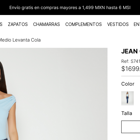
Envío gratis en compras mayores a 1,499 MXN hasta 6 MSI
S
ZAPATOS
CHAMARRAS
COMPLEMENTOS
VESTIDOS
EN
edio Levanta Cola
JEAN
Ref
:
S74
$
1699
Color
Talla