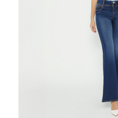
9
.
botas
10
.
blusa