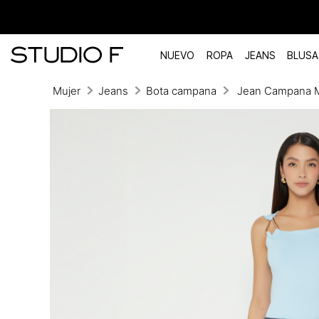
NUEVO
ROPA
JEANS
BLUSA
Mujer
Jeans
Bota campana
Jean Campana M
TÉRMINOS MÁS BUSCADOS
1
.
vestidos
2
.
blusas
3
.
pantalon
4
.
tiro alto
5
.
blazer
6
.
falda
7
.
body studio f
8
.
short