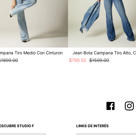
mpana Tiro Medio Con Cinturon
Jean Bota Campana Tiro Alto, C
$
1899
.
00
$
799
.
50
$
1599
.
00
ESCUBRE STUDIO F
LINKS DE INTERÉS