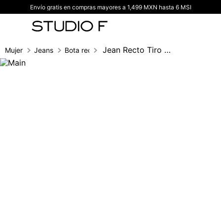
Envío gratis en compras mayores a 1,499 MXN hasta 6 MSI
TÉRMINOS MÁS BUSCADOS
1
.
vestidos
2
.
blusas
Jean Recto Tiro Alto Cortes Y Abertura
Mujer
Jeans
Bota recta
3
.
pantalon
4
.
tiro alto
5
.
blazer
6
.
falda
7
.
body studio f
8
.
blusa
9
.
short
10
.
botas