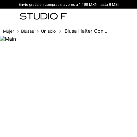
Envío gratis en compras mayores a 1,499 MXN hasta 6 MSI
TÉRMINOS MÁS BUSCADOS
1
.
vestidos
2
.
blusas
Blusa Halter Con Herrajes
Mujer
Blusas
Un solo hombro
3
.
pantalon
4
.
tiro alto
5
.
blazer
6
.
falda
7
.
body studio f
8
.
short
9
.
botas
10
.
blusa