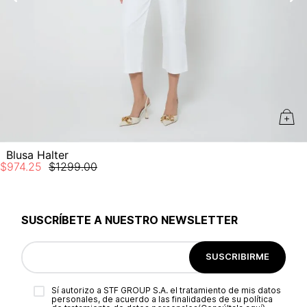
Blusa Halter
$
974
.
25
$
1299
.
00
SUSCRÍBETE A NUESTRO NEWSLETTER
SUSCRIBIRME
Sí autorizo a STF GROUP S.A. el tratamiento de mis datos
personales, de acuerdo a las finalidades de su política