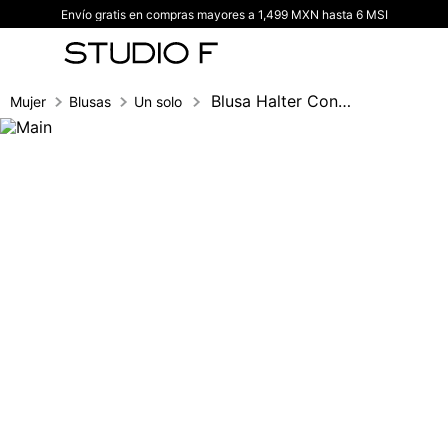
Envío gratis en compras mayores a 1,499 MXN hasta 6 MSI
TÉRMINOS MÁS BUSCADOS
1
.
vestidos
2
.
blusas
Blusa Halter Con Herrajes
Mujer
Blusas
Un solo hombro
3
.
pantalon
4
.
tiro alto
5
.
blazer
6
.
falda
7
.
body studio f
8
.
blusa
9
.
short
10
.
botas