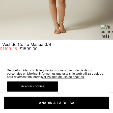
No planchar con vapor
Vestido Corto Manga 3/4
$
1199
.
25
$
1599
.
00
SUSCRÍBETE A NUESTRO NEWSLETTER
De conformidad con la legislación sobre protección de datos
personales en México, informamos que este sitio web utiliza cookies
para diversas finalidades
Ver Política de uso de cookies.
SUSCRIBIRME
Aceptar cookies
Sí autorizo a STF GROUP S.A. el tratamiento de mis datos
personales, de acuerdo a las finalidades de su política
de tratamiento de datos personales‎
(Consúltala aquí)
AÑADIR A LA BOLSA
Certifico que he sido informado sobre los términos y
condiciones de la página web‎
(Consúltal aquí los términos