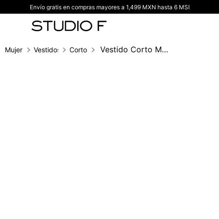
Envío gratis en compras mayores a 1,499 MXN hasta 6 MSI
TÉRMINOS MÁS BUSCADOS
1
.
vestidos
2
.
blusas
Vestido Corto Manga 3/4
Mujer
Vestidos
Corto
3
.
pantalon
4
.
tiro alto
5
.
blazer
6
.
falda
7
.
body studio f
8
.
blusa
9
.
short
10
.
botas