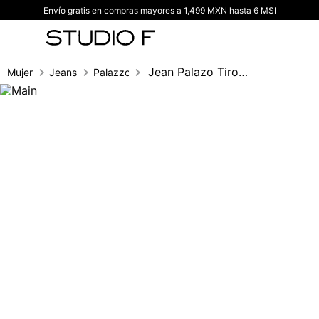
Envío gratis en compras mayores a 1,499 MXN hasta 6 MSI
TÉRMINOS MÁS BUSCADOS
1
.
vestidos
2
.
blusas
Jean Palazo Tiro Alto Con Borla
Mujer
Jeans
Palazzo
3
.
pantalon
4
.
tiro alto
5
.
blazer
6
.
falda
7
.
body studio f
8
.
short
9
.
botas
10
.
blusa