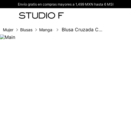
Envío gratis en compras mayores a 1,499 MXN hasta 6 MSI
TÉRMINOS MÁS BUSCADOS
1
.
vestidos
2
.
blusas
Blusa Cruzada Con Hebilla
Mujer
Blusas
Manga corta
3
.
pantalon
4
.
tiro alto
5
.
blazer
6
.
falda
7
.
body studio f
8
.
short
9
.
botas
10
.
blusa