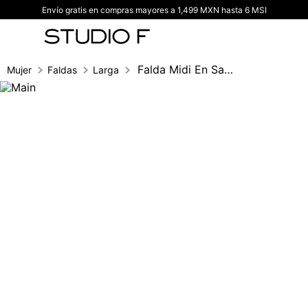
Envío gratis en compras mayores a 1,499 MXN hasta 6 MSI
TÉRMINOS MÁS BUSCADOS
1
.
vestidos
2
.
blusas
Falda Midi En Sateen
Mujer
Faldas
Larga
3
.
pantalon
4
.
tiro alto
5
.
blazer
6
.
falda
7
.
body studio f
8
.
short
9
.
blusa
10
.
botas