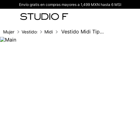
Envío gratis en compras mayores a 1,499 MXN hasta 6 MSI
TÉRMINOS MÁS BUSCADOS
1
.
vestidos
2
.
blusas
Vestido Midi Tipo Camisero Manga 3/4
Mujer
Vestidos
Midi
3
.
pantalon
4
.
tiro alto
5
.
blazer
6
.
falda
7
.
body studio f
8
.
short
9
.
blusa
10
.
botas