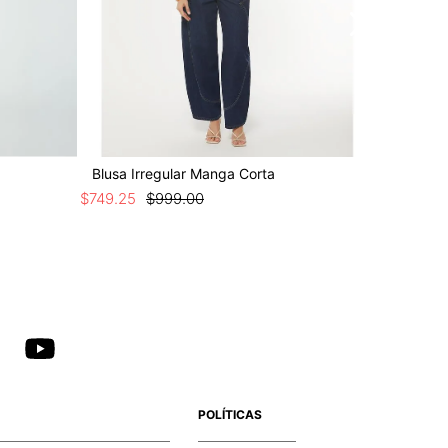
Blusa Irregular Manga Corta
Blusa Si
$
749
.
25
$
999
.
00
$
499
.
50
POLÍTICAS