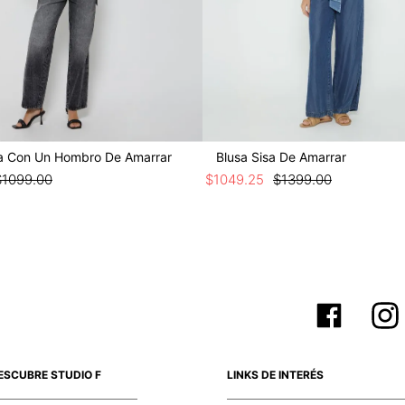
sa Con Un Hombro De Amarrar
Blusa Sisa De Amarrar
$
1099
.
00
$
1049
.
25
$
1399
.
00
ESCUBRE STUDIO F
LINKS DE INTERÉS