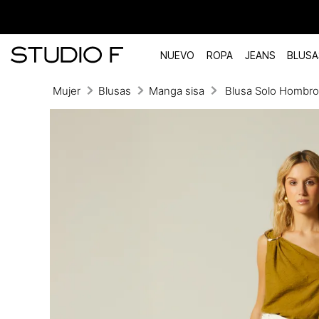
NUEVO
ROPA
JEANS
BLUSA
Mujer
Blusas
Manga sisa
Blusa Solo Hombr
TÉRMINOS MÁS BUSCADOS
1
.
vestidos
2
.
blusas
3
.
pantalon
4
.
tiro alto
5
.
blazer
6
.
falda
7
.
body studio f
8
.
short