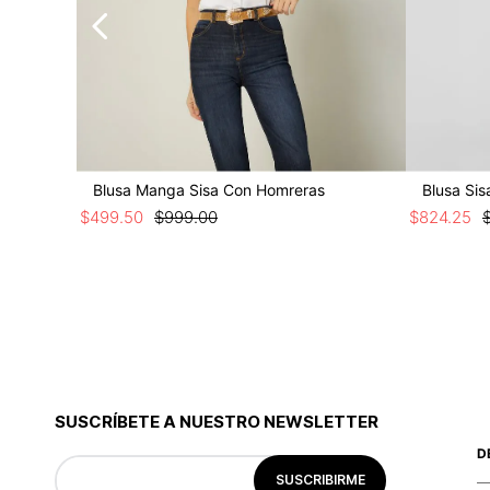
Blusa Manga Sisa Con Homreras
Blusa Si
$
499
.
50
$
999
.
00
$
824
.
25
SUSCRÍBETE A NUESTRO NEWSLETTER
D
SUSCRIBIRME