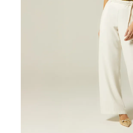
9
.
blusa
10
.
botas