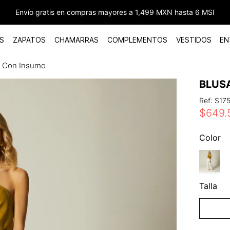
Envío gratis en compras mayores a 1,499 MXN hasta 6 MSI
S
ZAPATOS
CHAMARRAS
COMPLEMENTOS
VESTIDOS
EN
o Con Insumo
BLUS
Ref
:
S17
$
649
.
Color
Talla